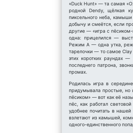
«Duck Hunt» — та самая «Ох
родной Dendy, щёлкая к
пиксельного неба, камыши 
добычу и смеётся, если пр
другие — «игра с пёсиком-
одна: прицелился — выстр
Режим A — одна утка, реж
тарелочки — то самое Clay 
этих коротких раундах — 
последнего патрона, звон
промах.
Родилась игра в середине
придумывала простые, но ц
пёсиком» — вот как её назы
пёс, как работал светово
удобнее почитать в нашей
взлетают из камышей, комн
одного-единственного попа