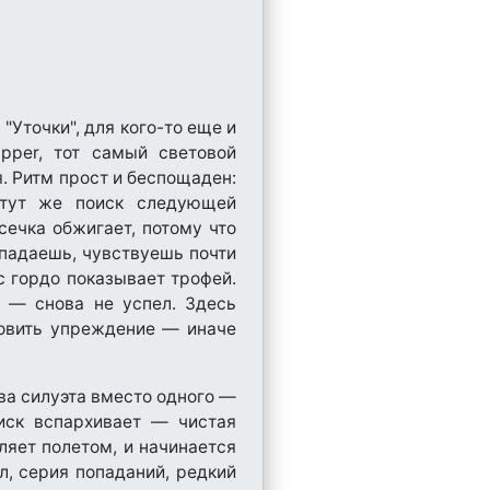
 "Уточки", для кого-то еще и
pper, тот самый световой
я. Ритм прост и беспощаден:
и тут же поиск следующей
сечка обжигает, потому что
попадаешь, чувствуешь почти
с гордо показывает трофей.
т — снова не успел. Здесь
ловить упреждение — иначе
ва силуэта вместо одного —
диск вспархивает — чистая
ляет полетом, и начинается
л, серия попаданий, редкий