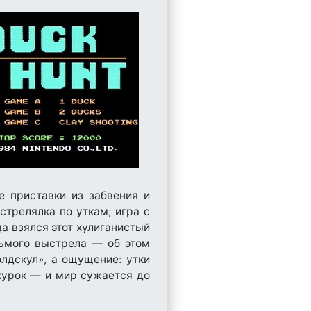
е приставки из забвения и
стрелялка по уткам; игра с
да взялся этот хулиганистый
сьмого выстрела — об этом
олдскул», а ощущение: утки
 курок — и мир сужается до