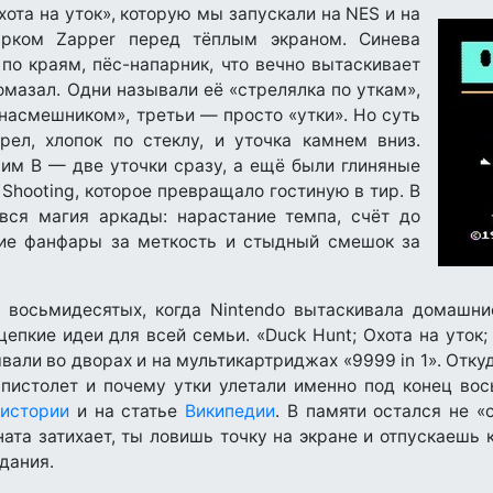
ота на уток», которую мы запускали на NES и на
урком Zapper перед тёплым экраном. Синева
по краям, пёс-напарник, что вечно вытаскивает
омазал. Одни называли её «стрелялка по уткам»,
насмешником», третьи — просто «утки». Но суть
ел, хлопок по стеклу, и уточка камнем вниз.
им B — две уточки сразу, а ещё были глиняные
Shooting, которое превращало гостиную в тир. В
вся магия аркады: нарастание темпа, счёт до
кие фанфары за меткость и стыдный смешок за
 восьмидесятых, когда Nintendo вытаскивала домашни
епкие идеи для всей семьи. «Duck Hunt; Охота на уток; 
вали во дворах и на мультикартриджах «9999 in 1». Отку
й пистолет и почему утки улетали именно под конец во
истории
и на статье
Википедии
. В памяти остался не «
ата затихает, ты ловишь точку на экране и отпускаешь
дания.