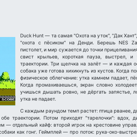
Duck Hunt — та самая "Охота на уток", "Дак Хант",
"охота с пёсиком" на Денди. Берешь NES Za
пистолет, и мир сужается до точки прицеливани
свист крыльев, короткая пауза, выстрел, 
траектории. Три щелчка на залёт — и каждая о
собака уже готова хихикнуть из кустов. Когда 
физическое облегчение: утка камнем падает, пё
Когда промахиваешься, экран словно холодее
учишься дышать ровно, не дёргать запястье, 
утка не падает.
С каждым раундом темп растет: птица рванее, д
обе траектории. Потом приходят "тарелочки": вдох, 
м — отдельный кайф: второй игрок на крестовине управ
баки как гонг. Геймплей — про поток: рука-око-выстре